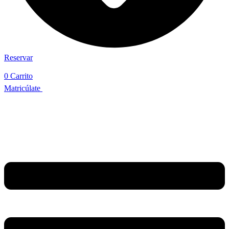
Reservar
0
Carrito
Matricúlate